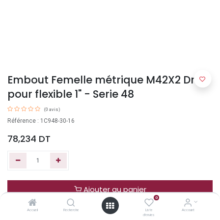
Embout Femelle métrique M42X2 Droit
pour flexible 1" - Serie 48
(0 avis)
Référence : 1C948-30-16
78,234
DT
Ajouter au panier
0
Accueil
Recherche
Liste
Account
Acheter maintenant
d'envies