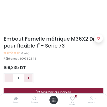
Embout Femelle métrique M36X2 Droit
pour flexible 1" - Serie 73
(0 avis)
Référence : 1C973-25-16
169,335
DT
Ajouter au panier
0
Accueil
Recherche
Liste
Account
Acheter maintenant
d'envies