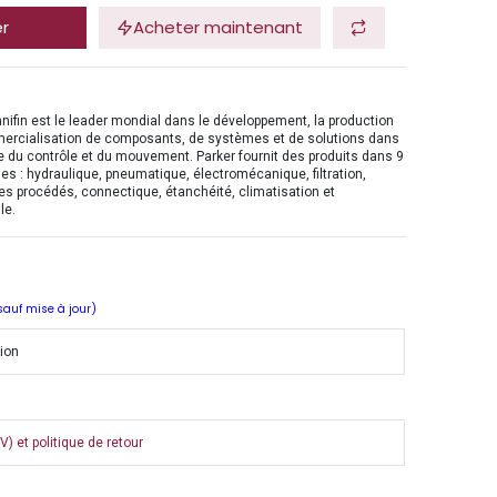
er
Acheter maintenant
nifin est le leader mondial dans le développement, la production
mercialisation de composants, de systèmes et de solutions dans
 du contrôle et du mouvement. Parker fournit des produits dans 9
es : hydraulique, pneumatique, électromécanique, filtration,
es procédés, connectique, étanchéité, climatisation et
le.
 sauf mise à jour)
tion
) et politique de retour