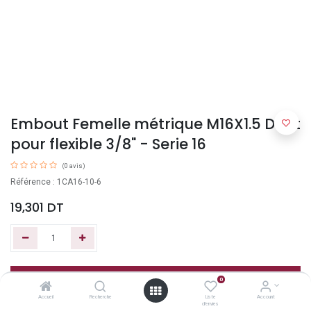
Embout Femelle métrique M16X1.5 Droit
pour flexible 3/8" - Serie 16
(0 avis)
Référence : 1CA16-10-6
19,301
DT
Ajouter au panier
0
Accueil
Recherche
Liste
Account
d'envies