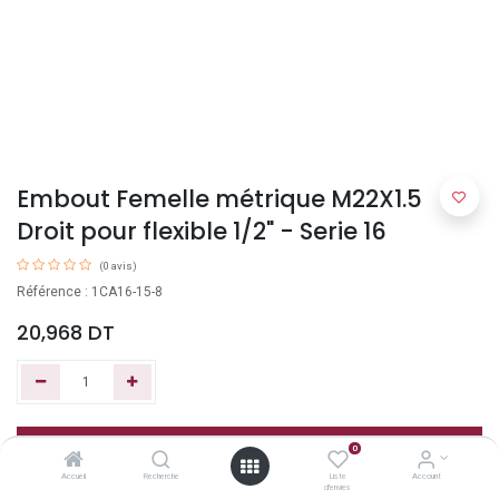
Embout Femelle métrique M22X1.5
Droit pour flexible 1/2" - Serie 16
(0 avis)
Référence : 1CA16-15-8
20,968
DT
Ajouter au panier
0
Accueil
Recherche
Liste
Account
d'envies