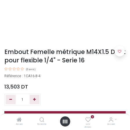
Embout Femelle métrique M14X1.5 Droit
pour flexible 1/4" - Serie 16
(0 avis)
Référence : 1CA16-8-4
13,503
DT
Ajouter au panier
0
Accueil
Recherche
Liste
Account
d'envies