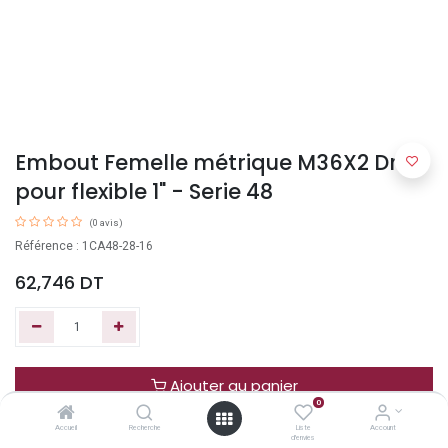
Embout Femelle métrique M36X2 Droit
pour flexible 1" - Serie 48
(0 avis)
Référence : 1CA48-28-16
62,746
DT
Ajouter au panier
0
Accueil
Recherche
Liste
Account
Acheter maintenant
d'envies