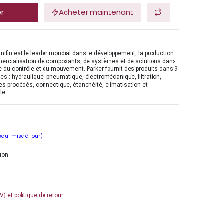
er
Acheter maintenant
nifin est le leader mondial dans le développement, la production
mercialisation de composants, de systèmes et de solutions dans
 du contrôle et du mouvement. Parker fournit des produits dans 9
es : hydraulique, pneumatique, électromécanique, filtration,
es procédés, connectique, étanchéité, climatisation et
le.
 sauf mise à jour)
tion
) et politique de retour