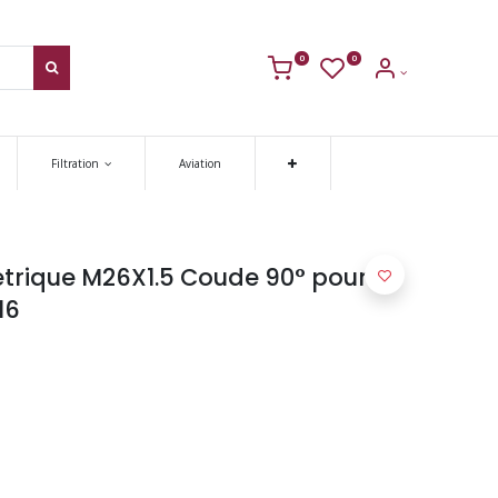
0
0
Filtration
Aviation
trique M26X1.5 Coude 90° pour
16