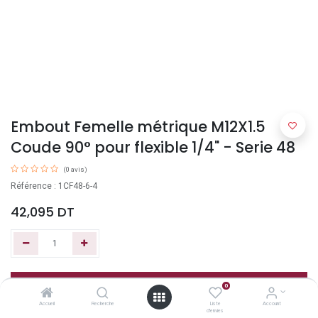
Embout Femelle métrique M12X1.5
Coude 90° pour flexible 1/4" - Serie 48
(0 avis)
Référence : 1CF48-6-4
42,095
DT
Ajouter au panier
0
Accueil
Recherche
Liste
Account
d'envies