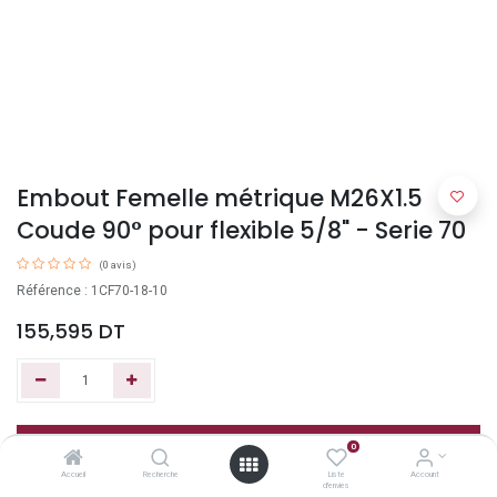
Embout Femelle métrique M26X1.5
Coude 90° pour flexible 5/8" - Serie 70
(0 avis)
Référence : 1CF70-18-10
155,595
DT
Ajouter au panier
0
Accueil
Recherche
Liste
Account
d'envies