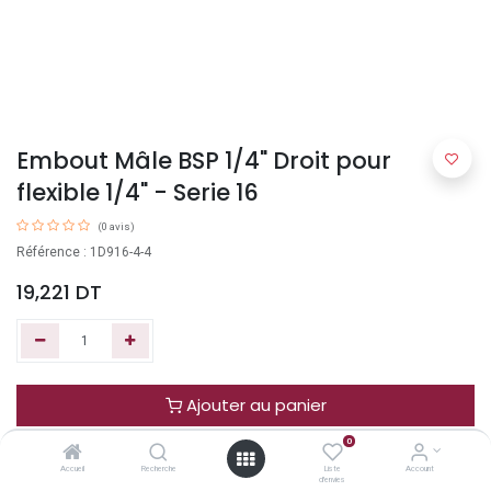
Embout Mâle BSP 1/4" Droit pour
flexible 1/4" - Serie 16
(0 avis)
Référence : 1D916-4-4
19,221
DT
Ajouter au panier
0
Acheter maintenant
Accueil
Recherche
Liste
Account
d'envies