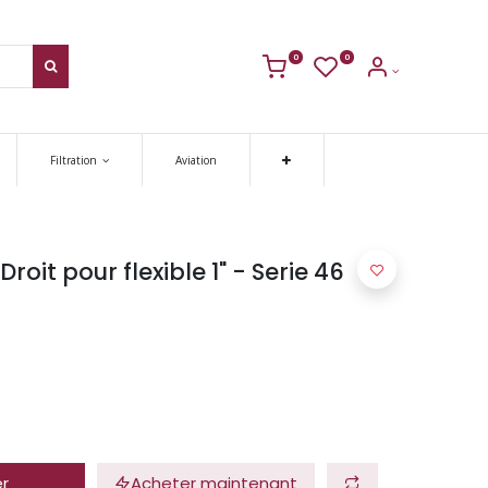
0
0
Filtration
Aviation
roit pour flexible 1" - Serie 46
er
Acheter maintenant