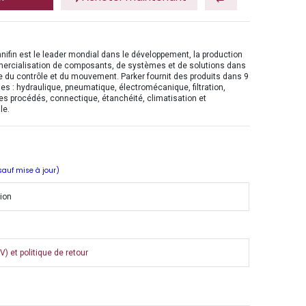
nifin est le leader mondial dans le développement, la production
mercialisation de composants, de systèmes et de solutions dans
 du contrôle et du mouvement. Parker fournit des produits dans 9
es : hydraulique, pneumatique, électromécanique, filtration,
es procédés, connectique, étanchéité, climatisation et
le.
 sauf mise à jour)
tion
) et politique de retour