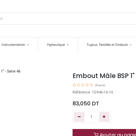
Instrumentation
Hydraulique
Tuyaux, Flexibles et Embouts
Embout Mâle BSP 1" D
(0 avis)
Référence :1D946-16-16
83,050
DT
Ajouter au pani