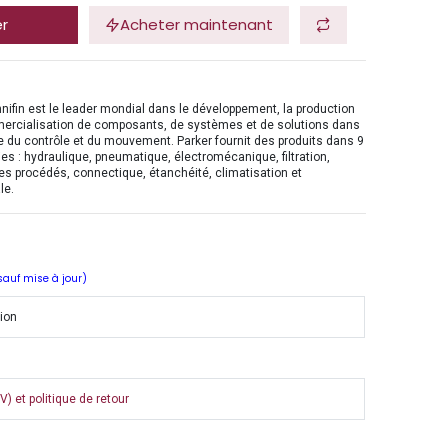
er
Acheter maintenant
nifin est le leader mondial dans le développement, la production
mercialisation de composants, de systèmes et de solutions dans
 du contrôle et du mouvement. Parker fournit des produits dans 9
es : hydraulique, pneumatique, électromécanique, filtration,
es procédés, connectique, étanchéité, climatisation et
le.
 sauf mise à jour)
tion
) et politique de retour