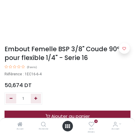
Embout Femelle BSP 3/8" Coude 90°
pour flexible 1/4" - Serie 16
(0 avis)
Référence : 1EC16-6-4
50,674
DT
Ajouter au panier
0
Accueil
Recherche
Liste
Account
Acheter maintenant
d'envies