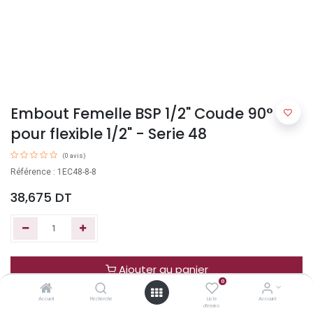
Embout Femelle BSP 1/2" Coude 90°
pour flexible 1/2" - Serie 48
(0 avis)
Référence : 1EC48-8-8
38,675
DT
Ajouter au panier
0
Accueil
Recherche
Liste
Account
Acheter maintenant
d'envies