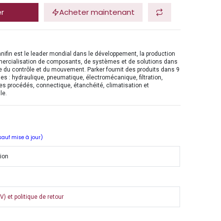
er
Acheter maintenant
nifin est le leader mondial dans le développement, la production
mercialisation de composants, de systèmes et de solutions dans
 du contrôle et du mouvement. Parker fournit des produits dans 9
es : hydraulique, pneumatique, électromécanique, filtration,
es procédés, connectique, étanchéité, climatisation et
le.
 sauf mise à jour)
tion
) et politique de retour