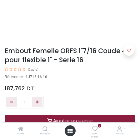
Embout Femelle ORFS 1"7/16 Coude 45°
pour flexible 1" - Serie 16
(0 avis)
Référence : 1J716-16-16
187,762
DT
Ajouter au panier
0
Accueil
Recherche
Liste
Account
Acheter maintenant
d'envies