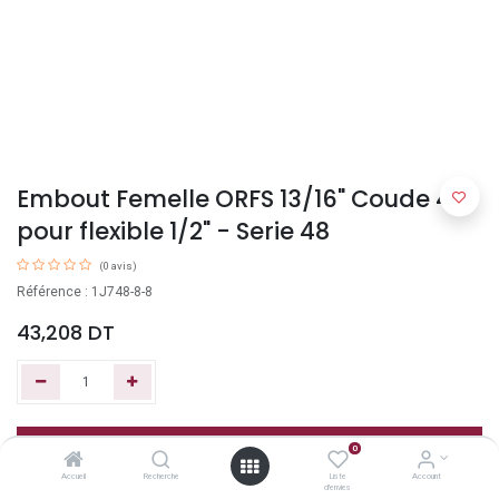
Embout Femelle ORFS 13/16" Coude 45°
pour flexible 1/2" - Serie 48
(0 avis)
Référence : 1J748-8-8
43,208
DT
Ajouter au panier
0
Accueil
Recherche
Liste
Account
d'envies