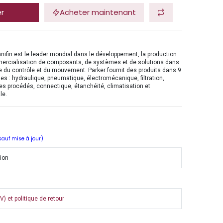
er
Acheter maintenant
nifin est le leader mondial dans le développement, la production
mercialisation de composants, de systèmes et de solutions dans
 du contrôle et du mouvement. Parker fournit des produits dans 9
es : hydraulique, pneumatique, électromécanique, filtration,
es procédés, connectique, étanchéité, climatisation et
le.
 sauf mise à jour)
tion
) et politique de retour