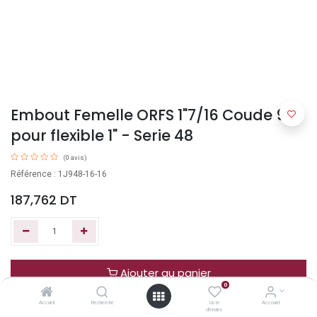
Embout Femelle ORFS 1"7/16 Coude 90°
pour flexible 1" - Serie 48
(0 avis)
Référence : 1J948-16-16
187,762
DT
Ajouter au panier
0
Accueil
Recherche
Liste
Account
Acheter maintenant
d'envies