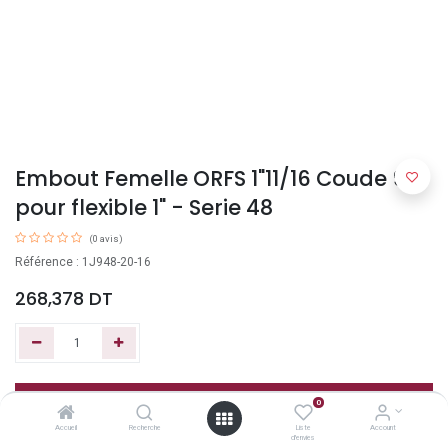
Embout Femelle ORFS 1"11/16 Coude 90°
pour flexible 1" - Serie 48
(0 avis)
Référence : 1J948-20-16
268,378
DT
Ajouter au panier
0
Accueil
Recherche
Liste
Account
d'envies