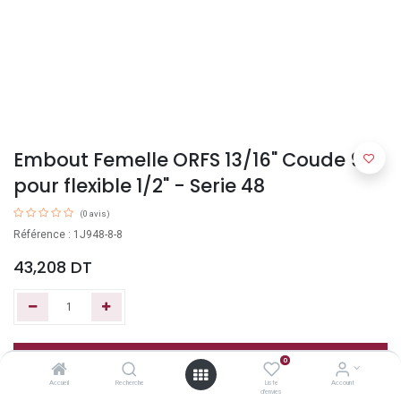
Embout Femelle ORFS 13/16" Coude 90°
pour flexible 1/2" - Serie 48
(0 avis)
Référence : 1J948-8-8
43,208
DT
Ajouter au panier
0
Accueil
Recherche
Liste
Account
d'envies