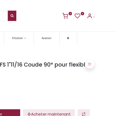
0
0
Filtration
Aviation
 1"11/16 Coude 90° pour flexible
er
Acheter maintenant