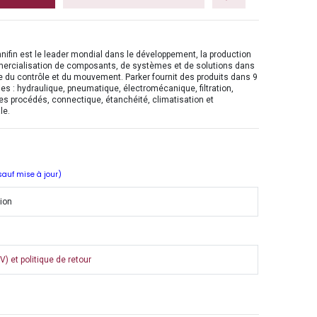
nifin est le leader mondial dans le développement, la production
mercialisation de composants, de systèmes et de solutions dans
 du contrôle et du mouvement. Parker fournit des produits dans 9
es : hydraulique, pneumatique, électromécanique, filtration,
es procédés, connectique, étanchéité, climatisation et
le.
 sauf mise à jour)
tion
) et politique de retour