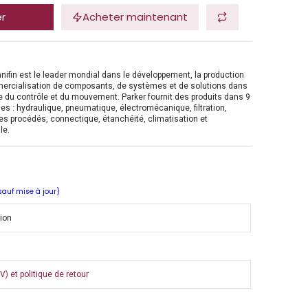
er
Acheter maintenant
nifin est le leader mondial dans le développement, la production
mercialisation de composants, de systèmes et de solutions dans
 du contrôle et du mouvement. Parker fournit des produits dans 9
es : hydraulique, pneumatique, électromécanique, filtration,
es procédés, connectique, étanchéité, climatisation et
le.
 sauf mise à jour)
tion
) et politique de retour