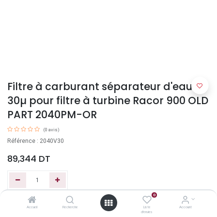
Filtre à carburant séparateur d'eau
30µ pour filtre à turbine Racor 900 OLD
PART 2040PM-OR
(0 avis)
Référence : 2040V30
89,344
DT
0
Ajouter au panier
Accueil
Recherche
Liste
Account
d'envies