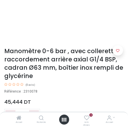
Manomètre 0-6 bar , avec collerette ,
raccordement arrière axial G1/4 BSP,
cadran Ø63 mm, boîtier inox rempli de
glycérine
(0 avis)
Référence : 2310078
45,444
DT
0
Accueil
Recherche
Liste
Account
d'envies