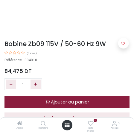
Bobine Zb09 115V / 50-60 Hz 9W
(0 avis)
Référence : 304010
84,475
DT
Ajouter au panier
Acheter maintenant
0
Accueil
Recherche
Liste
Account
d'envies