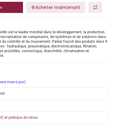
er
Acheter maintenant
nifin est le leader mondial dans le développement, la production
mercialisation de composants, de systèmes et de solutions dans
 du contrôle et du mouvement. Parker fournit des produits dans 9
es : hydraulique, pneumatique, électromécanique, filtration,
es procédés, connectique, étanchéité, climatisation et
le.
 sauf mise à jour)
tion
) et politique de retour