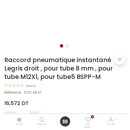
Raccord pneumatique instantané
Legris droit , pour tube 8 mm , pour
tube M12X1, pour tube5 BSPP-M
(0 avis)
Référence : 3101 08 67
16,572
DT
0
Accueil
Recherche
Liste
Account
d'envies