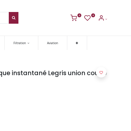
0
0
Filtration
Aviation
ue instantané Legris union coudé