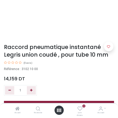
Raccord pneumatique instantané
Legris union coudé , pour tube 10 mm
(0 avis)
Référence : 3102 10 00
14,159
DT
Ajouter au panier
0
Accueil
Recherche
Liste
Account
d'envies