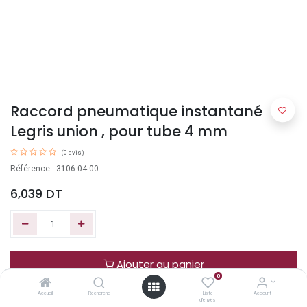
Raccord pneumatique instantané
Legris union , pour tube 4 mm
(0 avis)
Référence : 3106 04 00
6,039
DT
Ajouter au panier
0
Accueil
Recherche
Liste
Account
Acheter maintenant
d'envies