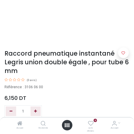
Raccord pneumatique instantané
Legris union double égale , pour tube 6
mm
(0 avis)
Référence : 3106 06 00
6,150
DT
0
Ajouter au panier
Accueil
Recherche
Liste
Account
d'envies