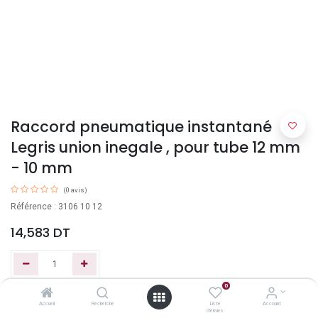
Raccord pneumatique instantané
Legris union inegale , pour tube 12 mm
- 10 mm
(0 avis)
Référence : 3106 10 12
14,583
DT
0
Ajouter au panier
Accueil
Recherche
Liste
Account
d'envies