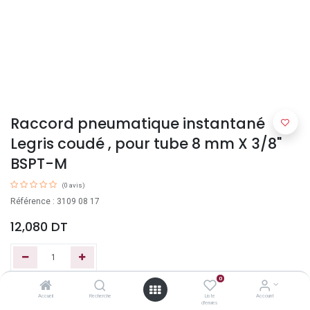
Raccord pneumatique instantané
Legris coudé , pour tube 8 mm X 3/8"
BSPT-M
(0 avis)
Référence : 3109 08 17
12,080
DT
0
Ajouter au panier
Accueil
Recherche
Liste
Account
d'envies