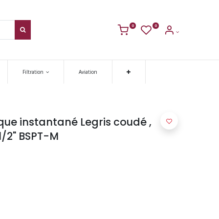
0
0
Filtration
Aviation
e instantané Legris coudé ,
1/2" BSPT-M