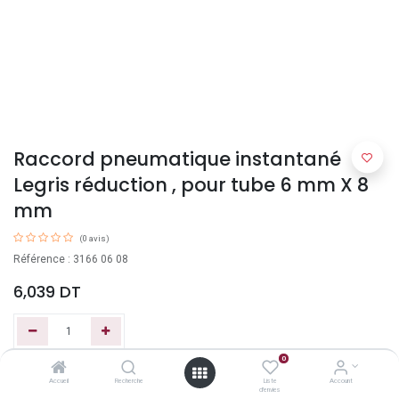
Raccord pneumatique instantané
Legris réduction , pour tube 6 mm X 8
mm
(0 avis)
Référence : 3166 06 08
6,039
DT
0
Ajouter au panier
Accueil
Recherche
Liste
Account
d'envies