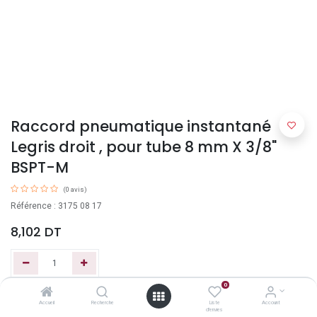
Raccord pneumatique instantané
Legris droit , pour tube 8 mm X 3/8"
BSPT-M
(0 avis)
Référence : 3175 08 17
8,102
DT
0
Ajouter au panier
Accueil
Recherche
Liste
Account
d'envies