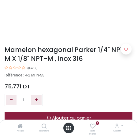
Mamelon hexagonal Parker 1/4" NPT-
M X 1/8" NPT-M , inox 316
(0 avis)
Référence : 4-2 MHN-SS
75,771
DT
Ajouter au panier
0
Accueil
Recherche
Liste
Account
Acheter maintenant
d'envies