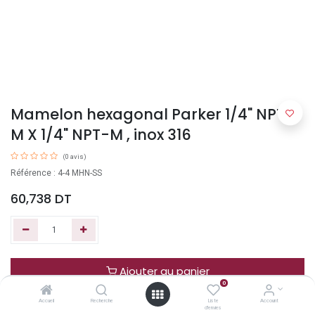
Mamelon hexagonal Parker 1/4" NPT-
M X 1/4" NPT-M , inox 316
(0 avis)
Référence : 4-4 MHN-SS
60,738
DT
Ajouter au panier
0
Accueil
Recherche
Liste
Account
Acheter maintenant
d'envies