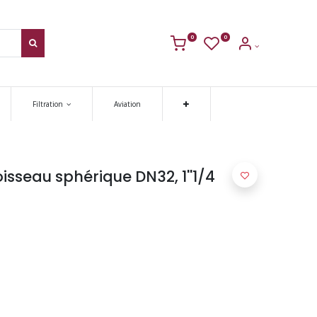
0
0
Filtration
Aviation
oisseau sphérique DN32, 1''1/4