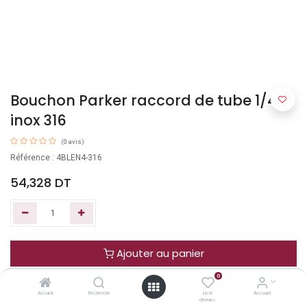
Bouchon Parker raccord de tube 1/4",
inox 316
(0 avis)
Référence : 4BLEN4-316
54,328
DT
Ajouter au panier
0
Acheter maintenant
Accueil
Recherche
Liste
Account
d'envies