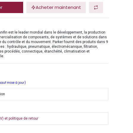
er
Acheter maintenant
nifin est le leader mondial dans le développement, la production
mercialisation de composants, de systèmes et de solutions dans
 du contrôle et du mouvement. Parker fournit des produits dans 9
es : hydraulique, pneumatique, électromécanique, filtration,
es procédés, connectique, étanchéité, climatisation et
le.
 sauf mise à jour)
tion
) et politique de retour