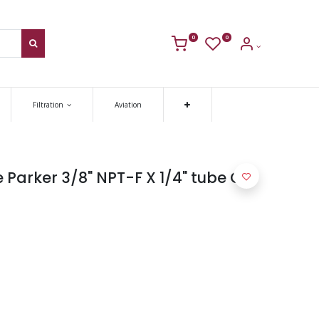
0
0
Filtration
Aviation
Parker 3/8" NPT-F X 1/4" tube O.D