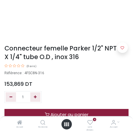
Connecteur femelle Parker 1/2" NPT-F
X 1/4" tube O.D , inox 316
(0 avis)
Référence : 4FSC8N-316
153,869
DT
Ajouter au panier
0
Accueil
Recherche
Liste
Account
Acheter maintenant
d'envies