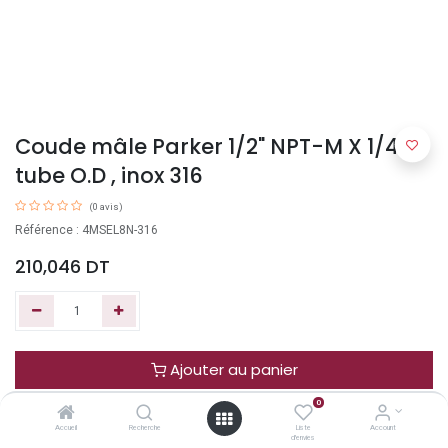
Coude mâle Parker 1/2" NPT-M X 1/4"
tube O.D , inox 316
(0 avis)
Référence : 4MSEL8N-316
210,046
DT
Ajouter au panier
0
Acheter maintenant
Accueil
Recherche
Liste
Account
d'envies