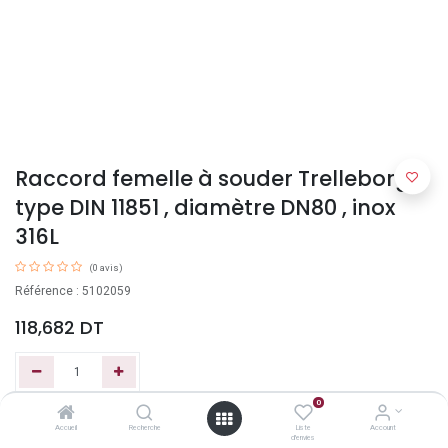
Raccord femelle à souder Trelleborg
type DIN 11851 , diamètre DN80 , inox
316L
(0 avis)
Référence : 5102059
118,682
DT
0
Ajouter au panier
Accueil
Recherche
Liste
Account
d'envies