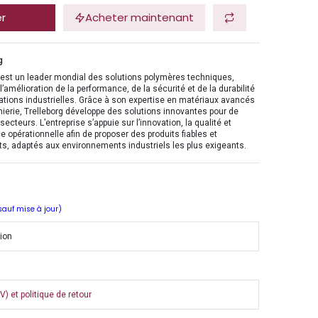
er
Acheter maintenant
g
 est un leader mondial des solutions polymères techniques,
l’amélioration de la performance, de la sécurité et de la durabilité
ations industrielles. Grâce à son expertise en matériaux avancés
nierie, Trelleborg développe des solutions innovantes pour de
ecteurs. L’entreprise s’appuie sur l’innovation, la qualité et
ce opérationnelle afin de proposer des produits fiables et
s, adaptés aux environnements industriels les plus exigeants.
 sauf mise à jour)
tion
) et politique de retour