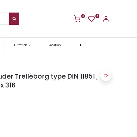
0
0
Filtration
Aviation
er Trelleborg type DIN 11851 ,
x 316