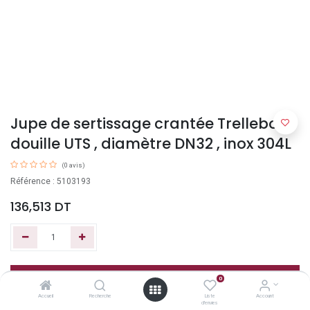
Jupe de sertissage crantée Trelleborg
douille UTS , diamètre DN32 , inox 304L
(0 avis)
Référence : 5103193
136,513
DT
Ajouter au panier
0
Accueil
Recherche
Liste
Account
d'envies