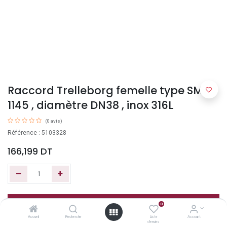
Raccord Trelleborg femelle type SMS
1145 , diamètre DN38 , inox 316L
(0 avis)
Référence : 5103328
166,199
DT
Ajouter au panier
0
Accueil
Recherche
Liste
Account
d'envies