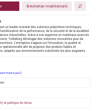
er
Acheter maintenant
g
 est un leader mondial des solutions polymères techniques,
l’amélioration de la performance, de la sécurité et de la durabilité
ations industrielles. Grâce à son expertise en matériaux avancés
nierie, Trelleborg développe des solutions innovantes pour de
ecteurs. L’entreprise s’appuie sur l’innovation, la qualité et
ce opérationnelle afin de proposer des produits fiables et
s, adaptés aux environnements industriels les plus exigeants.
 sauf mise à jour)
tion
) et politique de retour